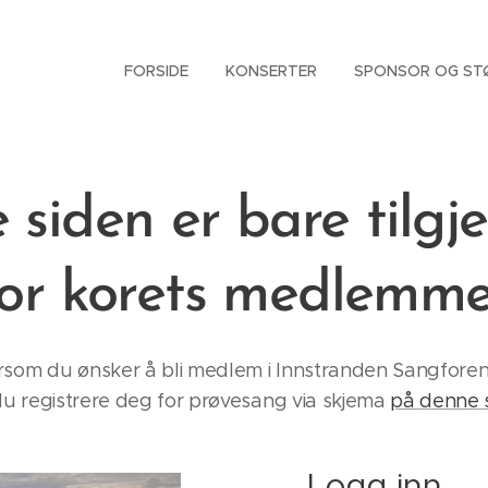
FORSIDE
KONSERTER
SPONSOR OG ST
siden er bare tilgj
for korets medlemme
rsom du ønsker å bli medlem i Innstranden Sangforen
u registrere deg for prøvesang via skjema
på denne 
Logg inn